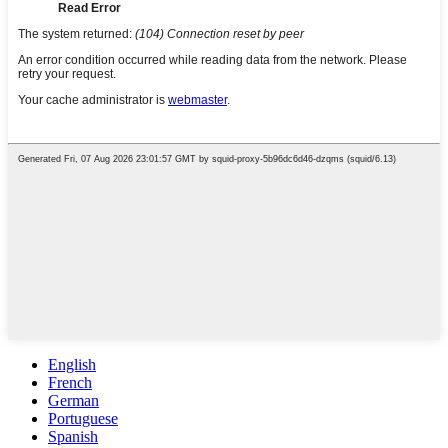
English
French
German
Portuguese
Spanish