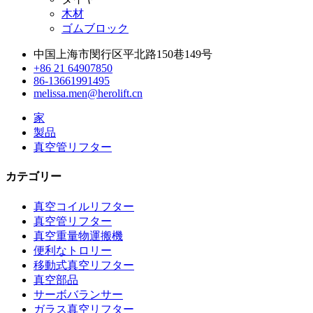
木材
ゴムブロック
中国上海市閔行区平北路150巷149号
+86 21 64907850
86-13661991495
melissa.men@herolift.cn
家
製品
真空管リフター
カテゴリー
真空コイルリフター
真空管リフター
真空重量物運搬機
便利なトロリー
移動式真空リフター
真空部品
サーボバランサー
ガラス真空リフター