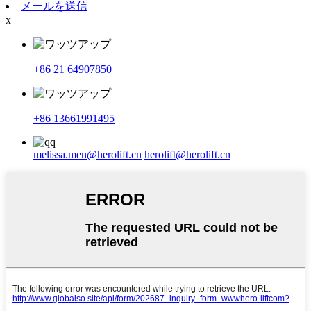
メールを送信
x
+86 21 64907850
+86 13661991495
melissa.men@herolift.cn
herolift@herolift.cn