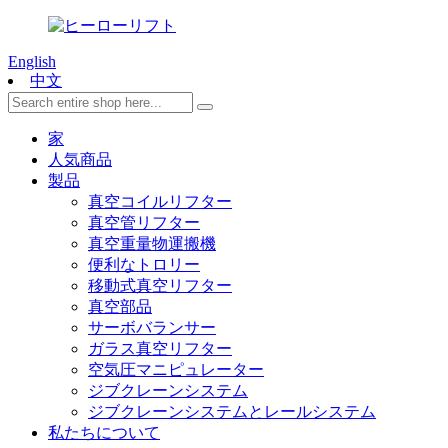
English
中文
家
人気商品
製品
真空コイルリフター
真空管リフター
真空重量物運搬機
便利なトロリー
移動式真空リフター
真空部品
サーボバランサー
ガラス真空リフター
空気圧マニピュレーター
ジブクレーンシステム
ジブクレーンシステムとレールシステム
私たちについて