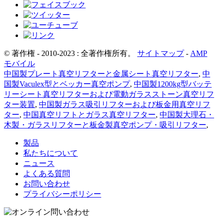
© 著作権 - 2010-2023 : 全著作権所有。
サイトマップ
-
AMP
モバイル
中国製プレート真空リフターと金属シート真空リフター
,
中
国製Vaculex型とベッカー真空ポンプ
,
中国製1200kg型バッテ
リーシート真空リフターおよび電動ガラスストーン真空リフ
ター装置
,
中国製ガラス吸引リフターおよび板金用真空リフ
ター
,
中国真空リフトとガラス真空リフター
,
中国製大理石・
木製・ガラスリフターと板金製真空ポンプ・吸引リフター
,
製品
私たちについて
ニュース
よくある質問
お問い合わせ
プライバシーポリシー