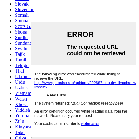
Slovak
Slovenian
Somali
Samoan
Scots Gaelic
Shona
Sindhi
Sundanese
Swahili
Tajik
Tamil
Telugu
Thai
Ukrainian
Urdu
Uzbek
Vietnamese
Welsh
Xhosa
Yiddish
Yoruba
Zulu
Kinyarwanda
Tatar
Oriya