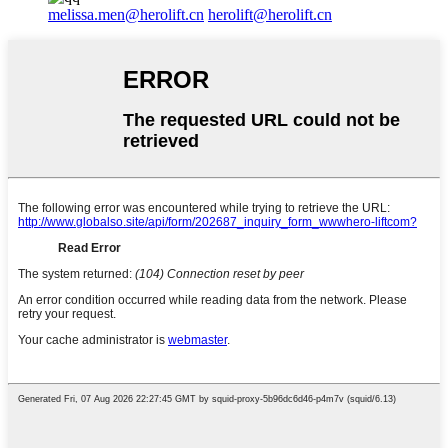
melissa.men@herolift.cn
herolift@herolift.cn