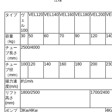
VEL120
VEL140
VEL160
VEL180
VEL200
VE
タイプ
ヴ
ェ
ル
100
30
50
60
70
90
120
14
容量
（kg）
2500/4000
チュー
ブ長さ
（mm）
100
120
140
160
180
200
23
チュー
ブ径
（mm）
揚力速
約1m/s
度(m/s)
1800/2500
1700/2400
リフト
高さ
(mm)
3Kw/4Kw
4K
ポンプ