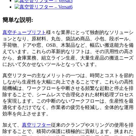
簡単な説明:
真空チューブリフト
様々な業界にとって独創的なソリューシ
ョンとなり、原材料、丸缶、袋詰め商品、小包、段ボール、
手荷物、ドアや窓、OSB、木製品など、幅広い搬送能力を備
えています。これらの革新的なリフトは、その汎用性の高さ
から、倉庫業務、組立ライン生産、大量生産品の搬送ニーズ
において欠かせないツールとなっています。
真空リフターの主なメリットの一つは、時間とコストを節約
しながら生産性を大幅に向上できることです。これらの高性
能機械は、ワークフローを中断させる頻繁な起動と停止を排
除することで、シームレスで合理化された材料処理プロセス
を実現します。この中断のないワークフローは、生産性を最
適化するだけでなく、作業者の疲労を軽減し、全体的な運用
効率を向上させます。
加えて、
真空リフター
従来のクランプやスリングの使用を排
除することで、積荷の保護に積極的に貢献します。挟まれた