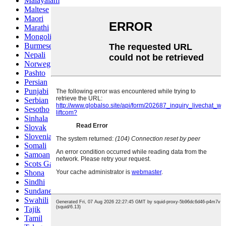
Malayalam
Maltese
Maori
Marathi
Mongolian
Burmese
Nepali
Norwegian
Pashto
Persian
Punjabi
Serbian
Sesotho
Sinhala
Slovak
Slovenian
Somali
Samoan
Scots Gaelic
Shona
Sindhi
Sundanese
Swahili
Tajik
Tamil