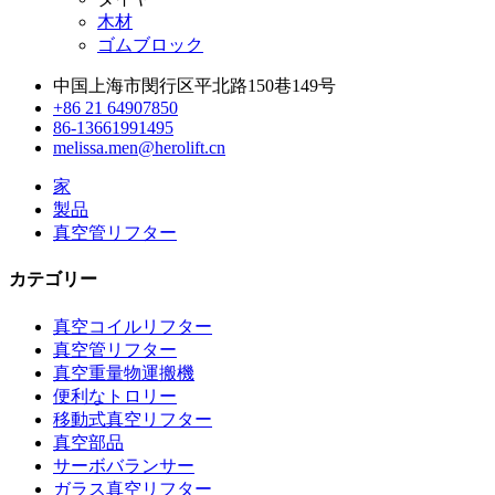
木材
ゴムブロック
中国上海市閔行区平北路150巷149号
+86 21 64907850
86-13661991495
melissa.men@herolift.cn
家
製品
真空管リフター
カテゴリー
真空コイルリフター
真空管リフター
真空重量物運搬機
便利なトロリー
移動式真空リフター
真空部品
サーボバランサー
ガラス真空リフター