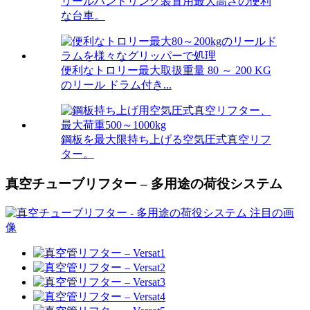
リールハンドリング装置用最大高さの便利
な台車。
便利なトロリー最大取扱重量 80 ～ 200 KG
のリール ドラム付き...
鋼板を最大限持ち上げる空気圧式真空リフ
ター。
真空チューブリフター – 多用途の荷役システム